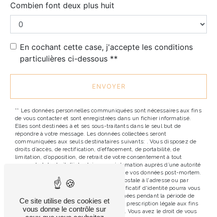
Combien font deux plus huit
En cochant cette case, j'accepte les conditions
particulières ci-dessous **
ENVOYER
** Les données personnelles communiquées sont nécessaires aux fins
de vous contacter et sont enregistrées dans un fichier informatisé.
Elles sont destinées à et ses sous-traitants dans le seul but de
répondre à votre message. Les données collectées seront
communiquées aux seuls destinataires suivants: . Vous disposez de
droits d’accès, de rectification, d’effacement, de portabilité, de
limitation, d’opposition, de retrait de votre consentement à tout
moment et du droit d’introduire une réclamation auprès d’une autorité
de contrôle, ainsi que d’organiser le sort de vos données post-mortem.
Vous pouvez exercer ces droits par voie postale à l'adresse ou par
courrier électronique à l'adresse . Un justificatif d'identité pourra vous
être demandé. Nous conservons vos données pendant la période de
Ce site utilise des cookies et
prise de contact puis pendant la durée de prescription légale aux fins
vous donne le contrôle sur
probatoires et de gestion des contentieux. Vous avez le droit de vous