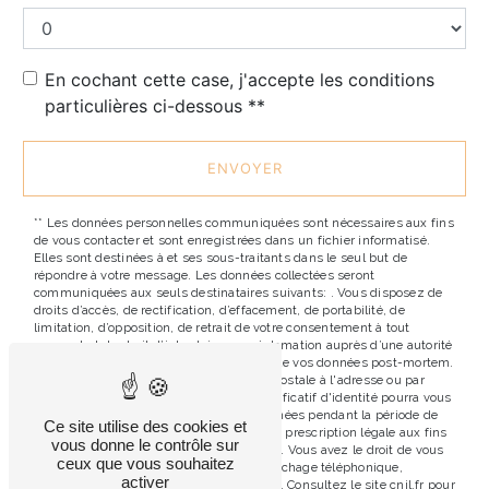
En cochant cette case, j'accepte les conditions
particulières ci-dessous **
ENVOYER
** Les données personnelles communiquées sont nécessaires aux fins
de vous contacter et sont enregistrées dans un fichier informatisé.
Elles sont destinées à et ses sous-traitants dans le seul but de
répondre à votre message. Les données collectées seront
communiquées aux seuls destinataires suivants: . Vous disposez de
droits d’accès, de rectification, d’effacement, de portabilité, de
limitation, d’opposition, de retrait de votre consentement à tout
moment et du droit d’introduire une réclamation auprès d’une autorité
de contrôle, ainsi que d’organiser le sort de vos données post-mortem.
Vous pouvez exercer ces droits par voie postale à l'adresse ou par
courrier électronique à l'adresse . Un justificatif d'identité pourra vous
être demandé. Nous conservons vos données pendant la période de
Ce site utilise des cookies et
prise de contact puis pendant la durée de prescription légale aux fins
vous donne le contrôle sur
probatoires et de gestion des contentieux. Vous avez le droit de vous
ceux que vous souhaitez
inscrire sur la liste d'opposition au démarchage téléphonique,
activer
disponible à cette adresse:
Bloctel.gouv.fr
. Consultez le site cnil.fr pour