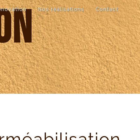
on
énovation
Nos réalisations
Contact
rméabilisation