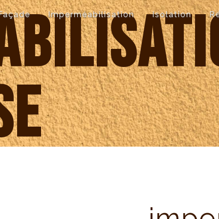
bilisati
Façade
Imperméabilisation
Isolation
R
se
impe