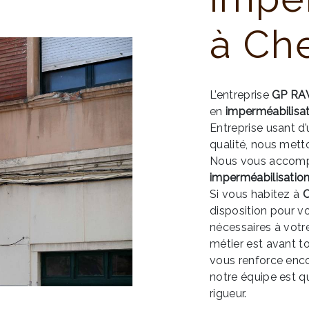
à Ch
L’entreprise
GP RA
en
imperméabilisa
Entreprise usant d’
qualité, nous mett
Nous vous accompa
imperméabilisatio
Si vous habitez à
C
disposition pour v
nécessaires à votr
métier est avant t
vous renforce encor
notre équipe est qu
rigueur.