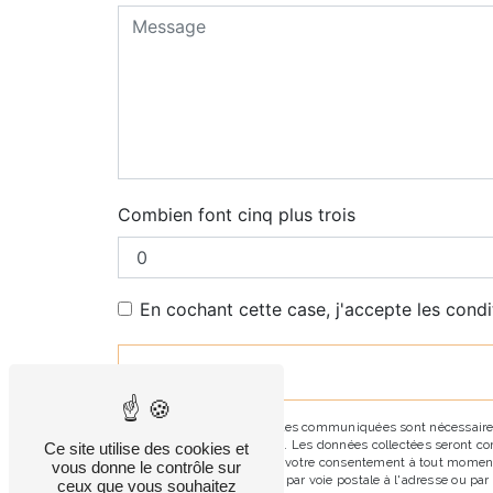
Combien font cinq plus trois
En cochant cette case, j'accepte les condi
** Les données personnelles communiquées sont nécessaires au
répondre à votre message. Les données collectées seront comm
Ce site utilise des cookies et
d’opposition, de retrait de votre consentement à tout moment
vous donne le contrôle sur
pouvez exercer ces droits par voie postale à l'adresse ou pa
ceux que vous souhaitez