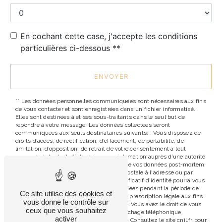
En cochant cette case, j'accepte les conditions
particulières ci-dessous **
ENVOYER
** Les données personnelles communiquées sont nécessaires aux fins
de vous contacter et sont enregistrées dans un fichier informatisé.
Elles sont destinées à et ses sous-traitants dans le seul but de
répondre à votre message. Les données collectées seront
communiquées aux seuls destinataires suivants: . Vous disposez de
droits d’accès, de rectification, d’effacement, de portabilité, de
limitation, d’opposition, de retrait de votre consentement à tout
moment et du droit d’introduire une réclamation auprès d’une autorité
de contrôle, ainsi que d’organiser le sort de vos données post-mortem.
Vous pouvez exercer ces droits par voie postale à l'adresse ou par
courrier électronique à l'adresse . Un justificatif d'identité pourra vous
être demandé. Nous conservons vos données pendant la période de
Ce site utilise des cookies et
prise de contact puis pendant la durée de prescription légale aux fins
vous donne le contrôle sur
probatoires et de gestion des contentieux. Vous avez le droit de vous
ceux que vous souhaitez
inscrire sur la liste d'opposition au démarchage téléphonique,
activer
disponible à cette adresse:
Bloctel.gouv.fr
. Consultez le site cnil.fr pour