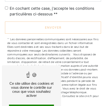
En cochant cette case, j'accepte les conditions
particulières ci-dessous **
ENVOYER
** Les données personnelles communiquées sont nécessaires aux fins
de vous contacter et sont enregistrées dans un fichier informatisé.
Elles sont destinées à et ses sous-traitants dans le seul but de
répondre à votre message. Les données collectées seront
communiquées aux seuls destinataires suivants: . Vous disposez de
droits d’accès, de rectification, d’effacement, de portabilité, de
limitation, d’opposition, de retrait de votre consentement à tout
moment et du droit d’introduire une réclamation auprès d’une autorité
de contrôle, ainsi que d’organiser le sort de vos données post-mortem.
Vous pouvez exercer ces droits par voie postale à l'adresse ou par
courrier électronique à l'adresse . Un justificatif d'identité pourra vous
être demandé. Nous conservons vos données pendant la période de
Ce site utilise des cookies et
prise de contact puis pendant la durée de prescription légale aux fins
vous donne le contrôle sur
probatoires et de gestion des contentieux. Vous avez le droit de vous
ceux que vous souhaitez
inscrire sur la liste d'opposition au démarchage téléphonique,
activer
disponible à cette adresse:
Bloctel.gouv.fr
. Consultez le site cnil.fr pour
plus d’informations sur vos droits.